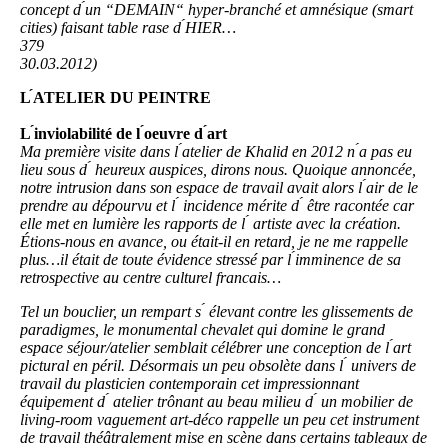
concept d ́un “DEMAIN“ hyper-branché et amnésique (smart
cities) faisant table rase d ́HIER…
379
30.03.2012)
L ́ATELIER DU PEINTRE
L ́inviolabilité de l ́oeuvre d ́art
Ma première visite dans l ́atelier de Khalid en 2012 n ́a pas eu
lieu sous d ́ heureux auspices, dirons nous. Quoique annoncée,
notre intrusion dans son espace de travail avait alors l ́air de le
prendre au dépourvu et l ́ incidence mérite d ́ être racontée car
elle met en lumière les rapports de l ́ artiste avec la création.
Étions-nous en avance, ou était-il en retard, je ne me rappelle
plus…il était de toute évidence stressé par l ́imminence de sa
retrospective au centre culturel francais…
Tel un bouclier, un rempart s ́ élevant contre les glissements de
paradigmes, le monumental chevalet qui domine le grand
espace séjour/atelier semblait célébrer une conception de l ́art
pictural en péril. Désormais un peu obsolète dans l ́ univers de
travail du plasticien contemporain cet impressionnant
équipement d ́ atelier trônant au beau milieu d ́ un mobilier de
living-room vaguement art-déco rappelle un peu cet instrument
de travail théâtralement mise en scène dans certains tableaux de