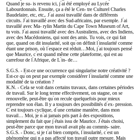
Quand je su- is revenu ici, j ́ai été employé au Lycée
Labourdonnais. Ensuite, ça a été le Cen- tre Culturel Charles
Baudelaire, etc, etc,. J ́ai aussi travaillé dans de différents
circuits. J ́ai travaillé avec des Sud-africains, par exemple. J ́ai
travaillé avec Ma- rylin Martin du Cape Town Museum of Art,
tu vois. J ́ai aussi travaillé avec des Australiens, avec des Indiens,
avec des Macédoniens, qui sont des amis. Tu vois, ce qui fait
que, quand on dit insularité, soit qu ́on définit l ́insularité comme
étant une prison, où l ́espace est réduit…Moi, j ́ai toujours pensé
que Maurice, c ́est quand même cette plateforme, qui est au
carrefour de l ́Afrique, de L ́in- de…
S.G.S. - Est-ce une occurrence qui singularise notre créativité ?
Est-ce qu ́on peut par exemple considérer l ́insularité comme une
modalité de ta création ?
K.N. - Cela se voit dans certains travaux, dans certaines périodes
de travail. Sur le long terme effectivement, on stagne, on se
renouvelle, peut-être qu ́on recule quelquefois pour mieux
reprendre son élan. Il y a toujours des possibilités d ́ex- pression.
C ́est toujours cyclique, d ́une certaine manière, dans mon
travail… Moi, je n ́ai jamais pris part à des expositions,
simplement du fait que j ́étais issu de Maurice. J ́étais choisi,
peut-être parce que mon travail avait plu au commis- saire.
S.G.S. - Donc, si je t ́ai bien compris, l ́insularité, c ́est un
phénomène qui n ́a pas affecté ton travail outre mesure. Mais