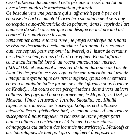
Ces 4 tableaux documentent cette période d ́ expérimentation
avec divers modes de représentation picturale.
Ce bascule vers une peinture qui s ́ affranchit peu à peu de l ́
emprise de l ́art occidental l ́ orientera simultanément vers une
conception auto-référentielle de la peinture, dans l ́ esprit de l ́art
moderne du siècle dernier que l ́on désigne en histoire de l ́art
comme“l ́art moderne classique“.
Sans tomber dans le formalisme , le projet esthétique de Khalid
se résume désormais à cette maxime : l ́art prend l ́art comme
outil conceptuel pour explorer l ́universel, à l ́ instar de certains
dissidents contemporains de l ́art conceptuel. Khalid affirme
cette intentionnalité lors d ́ un récent entretien sur internet
(4.01.2018), et reconnait s ́ inspirer de la philosophie de l ́art de
Alan Davie: peintre écossais qui puise son répertoire pictural de
l ́imaginaire symbolique des arts indigènes, (mais on cherchera
en vain le moindre indice formel de cette influence dans l ́oeuvre
de Khalid)… Au cours de ses pérégrinations dans divers univers
culturels: les pays de l ́union européenne, le Magreb, les USA, le
Mexique, l ́Inde, l ́Australie, l ́Arabie Saoudite, etc. Khalid
rapporte une moisson de traces symboliques et d ́ attitudes
intellectuelles et spirituelles: bref, les composantes d ́ une oeuvre
susceptible à nous rappeler la richesse de notre propre patri-
moine culturel en déshérence et à la merci de nos ethno-
démagogues qui attisent des identités meurtrières(A. Maalouf) et
des futurologues de tout poil qui s ́ ingénient à imposer le