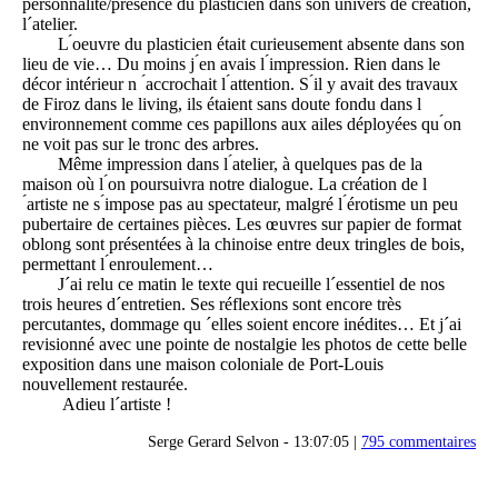
personnalité/présence du plasticien dans son univers de création,
l´atelier.
L ́oeuvre du plasticien était curieusement absente dans son
lieu de vie… Du moins j ́en avais l ́impression. Rien dans le
décor intérieur n ́accrochait l ́attention. S ́il y avait des travaux
de Firoz dans le living, ils étaient sans doute fondu dans l
́environnement comme ces papillons aux ailes déployées qu ́on
ne voit pas sur le tronc des arbres.
Même impression dans l ́atelier, à quelques pas de la
maison où l ́on poursuivra notre dialogue. La création de l
́artiste ne s ́impose pas au spectateur, malgré l ́érotisme un peu
pubertaire de certaines pièces. Les œuvres sur papier de format
oblong sont présentées à la chinoise entre deux tringles de bois,
permettant l ́enroulement…
J´ai relu ce matin le texte qui recueille l´essentiel de nos
trois heures d´entretien. Ses réflexions sont encore très
percutantes, dommage qu ´elles soient encore inédites… Et j´ai
revisionné avec une pointe de nostalgie les photos de cette belle
exposition dans une maison coloniale de Port-Louis
nouvellement restaurée.
Adieu l´artiste !
Serge Gerard Selvon - 13:07:05 |
795 commentaires