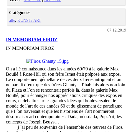
Catégories
alle
KUNST/ ART
07.12.2019
IN MEMORIAM FIROZ
IN MEMORIAM FIROZ
On a lié connaissance dans les années 69/70 à la galerie Max
Boullé à Rose-Hill où son frère Ismet était préposé aux expos.
Le comportement gémellaire de ces deux frères intriguait et on
ne parlait d´eux que des frères Ghanty…J´habitais alors non loin
du Plaza et l´on se rencontrait parfois là, dans la galerie Max
Boullé, pour échanger nos appréciations critiques des expos en
cours, et débattre sur les grandes idées qui bouleversaient le
monde de l´art de ces années 60 et du glissement de paradigme
que l ´on traversait et que les historiens de l´art nommeront
désormais « art contemporain » : Dada, néo-dada, Pop-Art, les
concepts de Joseph Beuys…
j ´ai peu de souvenirs de l´ensemble des œuvres de Firoz