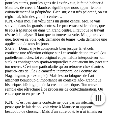
pour les autres, pour les gens de l ́extéri- eur, le fait d ́habiter à
Maurice, de créer à Maurice, signifie que nous appar- tenons
culturellement à la périphérie. Bien sur, c ́est très péjoratif, on est
régio- nal, loin des grands centres…
K.N. -Mais moi, j ́ai vécu dans un grand centre. Moi, je vais
souvent dans les grands centres. Le processus est le même, que
tu sois à Maurice ou dans un grand centre. Il faut que le travail
résiste à l ́analyse. Il faut que tu trouves ta voie. Moi, je trouve
que, trouver sa voie, cela demande du temps. Cela demande une
application de tous les jours.
S.G.S. - Donc, si je te comprends bien jusque-là, et cela
confirme une réflexion critique sur l ́ensemble de ton travail (vu
partiellement chez toi en original et par média interposé sur ton
site) les contingences spatio-temporelles n ́ont aucun im- pact sur
ton œuvre. C ́est une particularité qu ́on retrouve chez d ́autres
plastici- ens de l ́île (le caractère intemporel de l ́oeuvre de
Nagalingum, par exemple). Mais les sociologues de l ́art
attachent beaucoup d ́importance au contexte géo- graphique,
historique, idéologique de la création artistique. Ton œuvre
semble être réfractaire à ce processus de contextualisation. Qu
́est-ce que tu en penses ?
K.N. - C ́est pas que le contexte ne joue pas un rôle..mais je
pense que le fait de pouvoir vivre à Maurice m ́apporte
beaucoup de choses… Mais d ́un autre côté, je n ́ai jamais pu