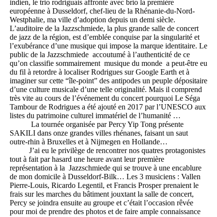
indien, le trio rodriguais affronte avec brio la première
européenne à Dusseldorf, chef-lieu de la Rhénanie-du-Nord-
Westphalie, ma ville d’adoption depuis un demi siècle.
L’auditoire de la Jazzschmiede, la plus grande salle de concert
de jazz de la région, est d’emblée conquise par la singularité et
l’exubérance d’une musique qui impose la marque identitaire. Le
public de la Jazzschmiede accoutumé à l’authenticité de ce
qu’on classifie sommairement musique du monde a peut-être eu
du fil à retordre à localiser Rodrigues sur Google Earth et à
imaginer sur cette “île-point” des antipodes un peuple dépositaire
d’une culture musicale d’une telle originalité. Mais il comprend
très vite au cours de l’événement du concert pourquoi Le Séga
Tambour de Rodrigues a été ajouté en 2017 par l’UNESCO aux
listes du patrimoine culturel immatériel de l’humanité …
La tournée organisée par Percy Yip Tong présente
SAKILI dans onze grandes villes rhénanes, faisant un saut
outre-rhin à Bruxelles et à Nijmegen en Hollande…
J’ai eu le privilège de rencontrer nos quatres protagonistes
tout à fait par hasard une heure avant leur première
représentation à la Jazzschmiede qui se trouve à une encablure
de mon domicile à Dusseldorf-Bilk… Les 3 musiciens : Vallen
Pierre-Louis, Ricardo Legentil, et Francis Prosper prenaient le
frais sur les marches du bâtiment jouxtant la salle de concert,
Percy se joindra ensuite au groupe et c’était l’occasion rêvée
pour moi de prendre des photos et de faire ample connaissance