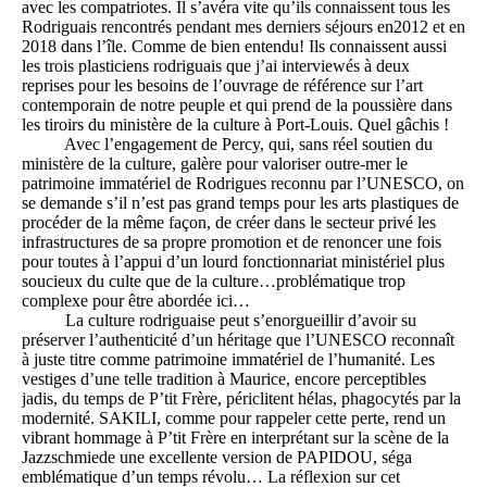
avec les compatriotes. Il s’avéra vite qu’ils connaissent tous les
Rodriguais rencontrés pendant mes derniers séjours en2012 et en
2018 dans l’île. Comme de bien entendu! Ils connaissent aussi
les trois plasticiens rodriguais que j’ai interviewés à deux
reprises pour les besoins de l’ouvrage de référence sur l’art
contemporain de notre peuple et qui prend de la poussière dans
les tiroirs du ministère de la culture à Port-Louis. Quel gâchis !
Avec l’engagement de Percy, qui, sans réel soutien du
ministère de la culture, galère pour valoriser outre-mer le
patrimoine immatériel de Rodrigues reconnu par l’UNESCO, on
se demande s’il n’est pas grand temps pour les arts plastiques de
procéder de la même façon, de créer dans le secteur privé les
infrastructures de sa propre promotion et de renoncer une fois
pour toutes à l’appui d’un lourd fonctionnariat ministériel plus
soucieux du culte que de la culture…problématique trop
complexe pour être abordée ici…
La culture rodriguaise peut s’enorgueillir d’avoir su
préserver l’authenticité d’un héritage que l’UNESCO reconnaît
à juste titre comme patrimoine immatériel de l’humanité. Les
vestiges d’une telle tradition à Maurice, encore perceptibles
jadis, du temps de P’tit Frère, périclitent hélas, phagocytés par la
modernité. SAKILI, comme pour rappeler cette perte, rend un
vibrant hommage à P’tit Frère en interprétant sur la scène de la
Jazzschmiede une excellente version de PAPIDOU, séga
emblématique d’un temps révolu… La réflexion sur cet