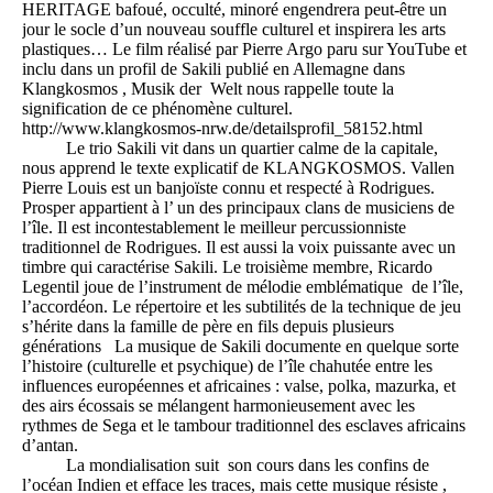
HERITAGE bafoué, occulté, minoré engendrera peut-être un
jour le socle d’un nouveau souffle culturel et inspirera les arts
plastiques… Le film réalisé par Pierre Argo paru sur YouTube et
inclu dans un profil de Sakili publié en Allemagne dans
Klangkosmos , Musik der Welt nous rappelle toute la
signification de ce phénomène culturel.
http://www.klangkosmos-nrw.de/detailsprofil_58152.html
Le trio Sakili vit dans un quartier calme de la capitale,
nous apprend le texte explicatif de KLANGKOSMOS. Vallen
Pierre Louis est un banjoïste connu et respecté à Rodrigues.
Prosper appartient à l’ un des principaux clans de musiciens de
l’île. Il est incontestablement le meilleur percussionniste
traditionnel de Rodrigues. Il est aussi la voix puissante avec un
timbre qui caractérise Sakili. Le troisième membre, Ricardo
Legentil joue de l’instrument de mélodie emblématique de l’île,
l’accordéon. Le répertoire et les subtilités de la technique de jeu
s’hérite dans la famille de père en fils depuis plusieurs
générations La musique de Sakili documente en quelque sorte
l’histoire (culturelle et psychique) de l’île chahutée entre les
influences européennes et africaines : valse, polka, mazurka, et
des airs écossais se mélangent harmonieusement avec les
rythmes de Sega et le tambour traditionnel des esclaves africains
d’antan.
La mondialisation suit son cours dans les confins de
l’océan Indien et efface les traces, mais cette musique résiste ,