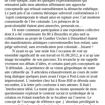
de cette époque, mais les quelques expérimentations qui
retenaient jadis mon attention affirmaient une approche
conceptuelle qui refusait ostensiblement la démarche esthétique.
Le parti pris d´un contenu théorique subversif conformément à l
´esprit contemporain le situait ainsi en rupture avec l´art moderne
consensuelle de l´ère coloniale. Les prémices de la
postcolonialité étaient ainsi amorcées, penserait-on…
Or notre commune participation à une exposition collective
dont il a été commissaire fin 80 à Bruxelles et plus tard sa
collaboration au projet de Gunther Uecker à Düsseldorf étaient
des manifestations artistiques conventionnelles bon enfant, sans
piège subversif, sans revendication post coloniale…bizarre !
N ́ayant eu qu ´une seule fois l´occasion de voir un
ensemble significatif de son travail en 01.08.2012, je n ́ai qu ́une
image incomplète de son parcours. En revanche je me rappelle
vivement nos débats d´idées, et certains parti pris conceptuels qu
´il défendait…la pertinence de sa vision géopolitique de notre
aire culturelle qu ´il articulera exhaustivement au cours de notre
long dialogue quelques jours avant l´expo à Port-Louis m´avait
impressionné. L´entretien chez lui à Rose-Hill se déroula sans
encombre, à la lettre près conforme à mes attentes. Il était l
´interlocuteur idéal. La trame plus ou moins spontanée de mon
questionnaire explorait le contexte social et symbolique de la
création en évitant toutefois de se focaliser sur l´oeuvre. Le
concept de l´ouvrage de référence que j ´abordais privilégiait la