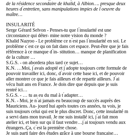
de la résidence secondaire de khalid, à Albion…. presque deux
heures d ́entretien, sans manipulations impies de l ́oeuvre du
maître…
INSULARITÉ
Serge Gérard Selvon - Penses-tu que l ́insularité est une
circonstance qui déter- mine notre vision du monde ?
Khalid Nazroo - Le problème ce n ́est pas l ́insularité en soi. Le
problème c ́est ce qu ́on fait dans cet espace. Peut-être que je fais
référence à ce manque d ́in- stitution… manque de planification
de la culture …
S.G.S. - on abordera plus tard ce sujet…
K.N. …Moi, j ́avais adopté et j ́adopte toujours cette formule de
pouvoir travailler ici, donc, d ́avoir cette base ici, et de pouvoir
aller montrer ce que je fais ailleurs et de repartir ailleurs. J ́ai
vécu huit ans en France. Je dois dire que depuis que je suis
rentré ici…
S.G.S. - … tu as eu du mal à t ́adapter…
K.N. - Moi, je n ́ai jamais eu beaucoup de succès auprès des
Mauriciens. Au- jourd ́hui après toutes ces années, tu vois, je
suis toujours celui qui est le plus discret. Donc, cette insularité m
́a servi dans mon travail. Je me suis installé ici, j ́ai fait mon
atelier ici, et bien sur qu ́il faut vendre…j ́ai toujours vendu aux
étrangers..Ça, c ́est la première chose.
Je suis parti faire des études grâce à une bourse française…