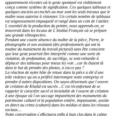
apparemment récentes où le geste spontané est visiblement
conçu comme système de signification. Ces quelques tableaux et
quelques anciens accrochés au mur sont les seuls travaux que le
maître nous autorise à visionner. Un certain nombre de tableaux
est soigneusement empaqueté et rangé dans un coin de l ́atelier.
L ́essentiel de la production du peintre, nous apprends-on, se
trouverait dans les locaux de L ́Institut Français où se prépare
une grande rétrospective.
Pendant une courte absence du maître de la pièce, Pierre, le
photographe et son assistant (des professionnels qui ont la
routine du maniement du travail pictural) sans être conscient
que leur geste pourrait être interprété comme une sorte de
violation, de profanation, de sacrilège, se sont enhardie à
déplacer des tableaux pour mieux les voir…car ils étaient là
dans le but de prendre des photos, n ́est-ce pas ?
La réaction de notre hôte de retour dans la pièce a été d ́une
telle violence qu ́on a préféré interrompre notre entreprise et
prendre d ́autres dispositions. On saura désormais que l ́oeuvre
de création de Khalid est sacrée…C ́est réconfortant de se
rappeler le caractère sacré et inviolable de l ́oeuvre de création
á une époque où l ́on saccage impunément des monuments du
patrimoine culturel et la population entière, impuissante, assiste
en direct au crime (culturel) dans les médias et dans les réseaux
sociaux…
Notre conversation s ́effectuera enfin à huis clos dans le calme