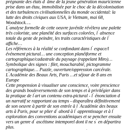
prégnante des états d ́ âme de la jeune génération mauricienne
prise dans un étau, immobilisée par le choc de la décolonisation
et des turbulences civilisationnelles du monde occidental: la
lutte des droits civiques aux USA, le Vietnam, mai 68,
Woodstock….
L ́analyse formelle de cette oeuvre juvénile révèlera une palette
très coloriste, une planéité des surfaces colorées, l ́ absence
totale du geste de peindre, les traits caractéristiques de l ́
affiche…
Les références à la réalité se confondant dans l ́ espace/l
́événement pictural… une conception planéiforme et
cartographique/cadastrale du paysage (rappelant Miro)…
Symbolique des signes : filet, moucharabié, pictogramme
cartographique… Puzzle, ouverture/oppression carcérale.
L ́Académie des Beaux Arts, Paris …et séjour de 8 ans en
Europe
Cette propension à visualiser une conscience, voire prescience
des grands bouleversements de son temps et à privilégier dans
la pratique de l ́art un contenu extra-pictural - l ́ énonciation d
́un narratif se rapportant au temps - disparaîtra définitivement
de son oeuvre à partir de son entrée à l ́Académie des beaux
arts à Paris, pour se plier d ́ abord à l ́ apprentissage et à l ́
exploration des conventions académiques et se pencher ensuite
vers un genre d ́ ascétisme intemporel dont il ne s ́ en départira
plus.