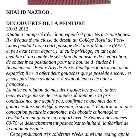
KHALID NAZROO .
DÉCOUVERTE DE LA PEINTURE
30.03.2012
Khalid a manifesté très tôt un vif intérêt pour les arts plastiques.
Il a fréquenté ma classe de dessin au Collège Royal de Port-
Louis pendant mon court passage de 2 ans à Maurice (69/72),
et peu avant mon départ, j ́ ai eu le privilège, en tant que
membre d ́ un comité de sélection du ministère de l ́ éducation,
de soutenir sa postulation pour une bourse d ́ études à l ́
Académie des Beaux Arts de Paris. Quelques jours avant de m ́
expatrier, il m ́ a offert deux gouaches que je possède encore…et
je suis parti sans avoir su s ́ il avait obtenu cette bourse
française …
La mise en relation de mes deux gouaches avec d ́ autres
oeuvres de jeunesse de ces années-là dont je n ́ai pris
connaissance que depuis peu, confirme ce que mes deux
gouaches laissaient déjà pressentir, à savoir l ́ élaboration d ́ une
conception picturale autonome, très aboutie et homogène
révélant un imaginaire en rapport avec le Zeitgeist des années
60/70: le désenchantement post-soixante-huitard, la fébrilité de
la nation naissante…
Cette production très cohérente révèle ainsi une radiographie