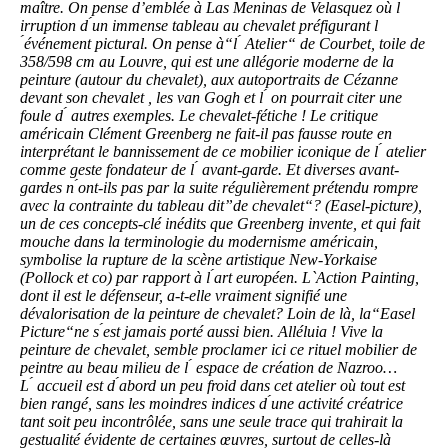
maître. On pense d’emblée à Las Meninas de Velasquez où l
́irruption d ́un immense tableau au chevalet préfigurant l
́événement pictural. On pense à“l ́ Atelier“ de Courbet, toile de
358/598 cm au Louvre, qui est une allégorie moderne de la
peinture (autour du chevalet), aux autoportraits de Cézanne
devant son chevalet , les van Gogh et l ́ on pourrait citer une
foule d ́ autres exemples. Le chevalet-fétiche ! Le critique
américain Clément Greenberg ne fait-il pas fausse route en
interprétant le bannissement de ce mobilier iconique de l ́ atelier
comme geste fondateur de l ́ avant-garde. Et diverses avant-
gardes n ́ont-ils pas par la suite régulièrement prétendu rompre
avec la contrainte du tableau dit”de chevalet“? (Easel-picture),
un de ces concepts-clé inédits que Greenberg invente, et qui fait
mouche dans la terminologie du modernisme américain,
symbolise la rupture de la scène artistique New-Yorkaise
(Pollock et co) par rapport à l ́art européen. L`Action Painting,
dont il est le défenseur, a-t-elle vraiment signifié une
dévalorisation de la peinture de chevalet? Loin de là, la“Easel
Picture“ne s ́est jamais porté aussi bien. Alléluia ! Vive la
peinture de chevalet, semble proclamer ici ce rituel mobilier de
peintre au beau milieu de l ́ espace de création de Nazroo…
L ́ accueil est d ́abord un peu froid dans cet atelier où tout est
bien rangé, sans les moindres indices d ́une activité créatrice
tant soit peu incontrôlée, sans une seule trace qui trahirait la
gestualité évidente de certaines œuvres, surtout de celles-là