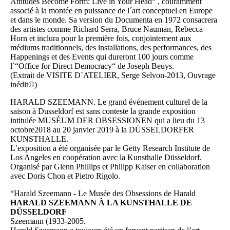
Attitudes Become Form: Live in Your Head“ , couramment
associé à la montée en puissance de l´art conceptuel en Europe
et dans le monde. Sa version du Documenta en 1972 consacrera
des artistes comme Richard Serra, Bruce Nauman, Rebecca
Horn et inclura pour la première fois, conjointement aux
médiums traditionnels, des installations, des performances, des
Happenings et des Events qui dureront 100 jours comme
l`“Office for Direct Democracy“ de Joseph Beuys.
(Extrait de VISITE D`ATELIER, Serge Selvon-2013, Ouvrage
inédit©)
HARALD SZEEMANN. Le grand événement culturel de la
saison à Dusseldorf est sans conteste la grande exposition
intitulée MUSÉUM DER OBSESSIONEN qui a lieu du 13
octobre2018 au 20 janvier 2019 à la DÜSSELDORFER
KUNSTHALLE.
L’exposition a été organisée par le Getty Research Institute de
Los Angeles en coopération avec la Kunsthalle Düsseldorf.
Organisé par Glenn Phillips et Philipp Kaiser en collaboration
avec Doris Chon et Pietro Rigolo.
“Harald Szeemann - Le Musée des Obsessions de Harald
HARALD SZEEMANN À LA KUNSTHALLE DE
DÜSSELDORF
Szeemann (1933-2005.