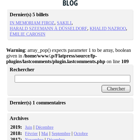
BLOG
Dernier(s) 5 billets
IN MEMORIAM FIROZ
SAKILI
HARALD SZEEMANN À DÜSSELDORF
KHALID NAZROO
ÉMILIE CAROSIN
Warning
: array_pop() expects parameter 1 to be array, boolean
given in
/home/www/.p/Flatpress/source/fp-
plugins/lastcomments/plugin.lastcomments.php
on line
109
Rechercher
Dernier(s) 1 commentaires
Archives
2019:
|
Juin
Décembre
2018:
|
|
|
Février
Mai
Septembre
Octobre
2017:
|
Novembre
Décembre