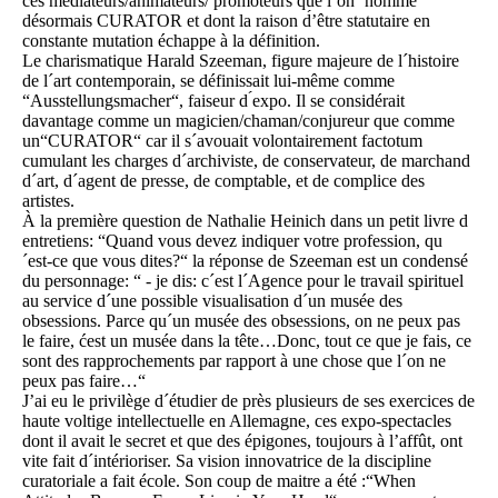
ces médiateurs/animateurs/ promoteurs que l’on´ nomme
désormais CURATOR et dont la raison d́’être statutaire en
constante mutation échappe à la définition.
Le charismatique Harald Szeeman, figure majeure de l´histoire
de l´art contemporain, se définissait lui-même comme
“Ausstellungsmacher“, faiseur d ́expo. Il se considérait
davantage comme un magicien/chaman/conjureur que comme
un“CURATOR“ car il s´avouait volontairement factotum
cumulant les charges d´archiviste, de conservateur, de marchand
d´art, d´agent de presse, de comptable, et de complice des
artistes.
À la première question de Nathalie Heinich dans un petit livre d
́entretiens: “Quand vous devez indiquer votre profession, qu
´est-ce que vous dites?“ la réponse de Szeeman est un condensé
du personnage: “ - je dis: c´est l´Agence pour le travail spirituel
au service d´une possible visualisation d´un musée des
obsessions. Parce qu´un musée des obsessions, on ne peux pas
le faire, ćest un musée dans la tête…Donc, tout ce que je fais, ce
sont des rapprochements par rapport à une chose que l´on ne
peux pas faire…“
J’ai eu le privilège d´étudier de près plusieurs de ses exercices de
haute voltige intellectuelle en Allemagne, ces expo-spectacles
dont il avait le secret et que des épigones, toujours à l’affût, ont
vite fait d´intérioriser. Sa vision innovatrice de la discipline
curatoriale a fait école. Son coup de maitre a été :“When