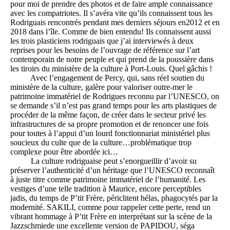
pour moi de prendre des photos et de faire ample connaissance
avec les compatriotes. Il s’avéra vite qu’ils connaissent tous les
Rodriguais rencontrés pendant mes derniers séjours en2012 et en
2018 dans l’île. Comme de bien entendu! Ils connaissent aussi
les trois plasticiens rodriguais que j’ai interviewés à deux
reprises pour les besoins de l’ouvrage de référence sur l’art
contemporain de notre peuple et qui prend de la poussière dans
les tiroirs du ministère de la culture à Port-Louis. Quel gâchis !
Avec l’engagement de Percy, qui, sans réel soutien du
ministère de la culture, galère pour valoriser outre-mer le
patrimoine immatériel de Rodrigues reconnu par l’UNESCO, on
se demande s’il n’est pas grand temps pour les arts plastiques de
procéder de la même façon, de créer dans le secteur privé les
infrastructures de sa propre promotion et de renoncer une fois
pour toutes à l’appui d’un lourd fonctionnariat ministériel plus
soucieux du culte que de la culture…problématique trop
complexe pour être abordée ici…
La culture rodriguaise peut s’enorgueillir d’avoir su
préserver l’authenticité d’un héritage que l’UNESCO reconnaît
à juste titre comme patrimoine immatériel de l’humanité. Les
vestiges d’une telle tradition à Maurice, encore perceptibles
jadis, du temps de P’tit Frère, périclitent hélas, phagocytés par la
modernité. SAKILI, comme pour rappeler cette perte, rend un
vibrant hommage à P’tit Frère en interprétant sur la scène de la
Jazzschmiede une excellente version de PAPIDOU, séga