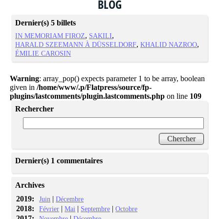
BLOG
Dernier(s) 5 billets
IN MEMORIAM FIROZ
SAKILI
HARALD SZEEMANN À DÜSSELDORF
KHALID NAZROO
ÉMILIE CAROSIN
Warning
: array_pop() expects parameter 1 to be array, boolean
given in
/home/www/.p/Flatpress/source/fp-
plugins/lastcomments/plugin.lastcomments.php
on line
109
Rechercher
Dernier(s) 1 commentaires
Archives
2019:
|
Juin
Décembre
2018:
|
|
|
Février
Mai
Septembre
Octobre
2017:
|
Novembre
Décembre