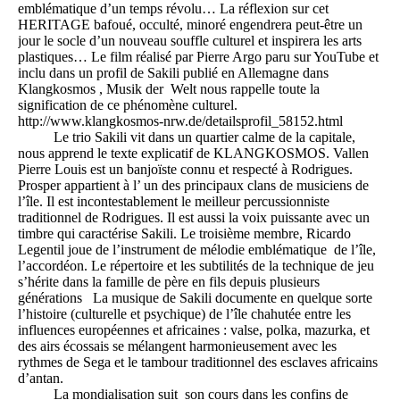
emblématique d’un temps révolu… La réflexion sur cet
HERITAGE bafoué, occulté, minoré engendrera peut-être un
jour le socle d’un nouveau souffle culturel et inspirera les arts
plastiques… Le film réalisé par Pierre Argo paru sur YouTube et
inclu dans un profil de Sakili publié en Allemagne dans
Klangkosmos , Musik der Welt nous rappelle toute la
signification de ce phénomène culturel.
http://www.klangkosmos-nrw.de/detailsprofil_58152.html
Le trio Sakili vit dans un quartier calme de la capitale,
nous apprend le texte explicatif de KLANGKOSMOS. Vallen
Pierre Louis est un banjoïste connu et respecté à Rodrigues.
Prosper appartient à l’ un des principaux clans de musiciens de
l’île. Il est incontestablement le meilleur percussionniste
traditionnel de Rodrigues. Il est aussi la voix puissante avec un
timbre qui caractérise Sakili. Le troisième membre, Ricardo
Legentil joue de l’instrument de mélodie emblématique de l’île,
l’accordéon. Le répertoire et les subtilités de la technique de jeu
s’hérite dans la famille de père en fils depuis plusieurs
générations La musique de Sakili documente en quelque sorte
l’histoire (culturelle et psychique) de l’île chahutée entre les
influences européennes et africaines : valse, polka, mazurka, et
des airs écossais se mélangent harmonieusement avec les
rythmes de Sega et le tambour traditionnel des esclaves africains
d’antan.
La mondialisation suit son cours dans les confins de