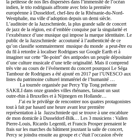
la petitesse de nos îles dispersées dans l’immensité de l’océan
indien, le trio rodriguais affronte avec brio la première
européenne à Dusseldorf, chef-lieu de la Rhénanie-du-Nord-
Westphalie, ma ville d’adoption depuis un demi siècle.
L’auditoire de la Jazzschmiede, la plus grande salle de concert
de jazz de la région, est d’emblée conquise par la singularité et
l’exubérance d’une musique qui impose la marque identitaire. Le
public de la Jazzschmiede accoutumé à l’authenticité de ce
qu’on classifie sommairement musique du monde a peut-être eu
du fil à retordre à localiser Rodrigues sur Google Earth et à
imaginer sur cette “île-point” des antipodes un peuple dépositaire
d’une culture musicale d’une telle originalité. Mais il comprend
très vite au cours de l’événement du concert pourquoi Le Séga
Tambour de Rodrigues a été ajouté en 2017 par l’UNESCO aux
listes du patrimoine culturel immatériel de l’humanité …
La tournée organisée par Percy Yip Tong présente
SAKILI dans onze grandes villes rhénanes, faisant un saut
outre-rhin à Bruxelles et à Nijmegen en Hollande…
J’ai eu le privilège de rencontrer nos quatres protagonistes
tout à fait par hasard une heure avant leur première
représentation à la Jazzschmiede qui se trouve à une encablure
de mon domicile à Dusseldorf-Bilk… Les 3 musiciens : Vallen
Pierre-Louis, Ricardo Legentil, et Francis Prosper prenaient le
frais sur les marches du bâtiment jouxtant la salle de concert,
Percy se joindra ensuite au groupe et c’était l’occasion rêvée