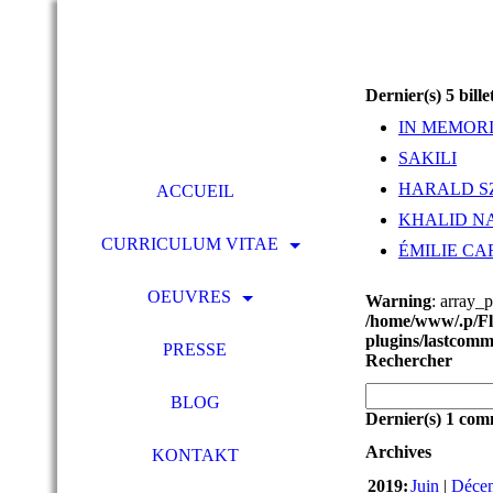
Dernier(s) 5 bille
IN MEMOR
SAKILI
HARALD S
ACCUEIL
KHALID N
CURRICULUM VITAE
ÉMILIE CA
OEUVRES
Warning
: array_
/home/www/.p/Fla
plugins/lastcomm
PRESSE
Rechercher
BLOG
Dernier(s) 1 com
Archives
KONTAKT
2019:
Juin
|
Déce