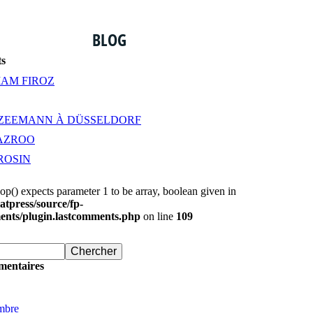
BLOG
ts
IAM FIROZ
ZEEMANN À DÜSSELDORF
AZROO
ROSIN
pop() expects parameter 1 to be array, boolean given in
tpress/source/fp-
ents/plugin.lastcomments.php
on line
109
mentaires
mbre